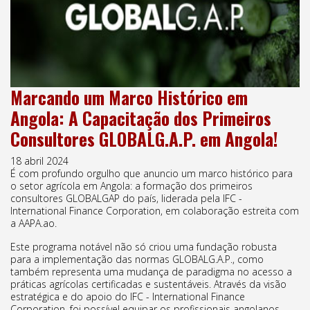
Marcando um Marco Histórico em
Angola: A Capacitação dos Primeiros
Consultores GLOBALG.A.P. em Angola!
18 abril 2024
É com profundo orgulho que anuncio um marco histórico para
o setor agrícola em Angola: a formação dos primeiros
consultores GLOBALGAP do país, liderada pela IFC -
International Finance Corporation, em colaboração estreita com
a AAPA.ao.
Este programa notável não só criou uma fundação robusta
para a implementação das normas GLOBALG.A.P., como
também representa uma mudança de paradigma no acesso a
práticas agrícolas certificadas e sustentáveis. Através da visão
estratégica e do apoio do IFC - International Finance
Corporation, foi possível equipar os profissionais angolanos