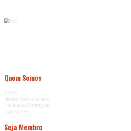
A AAPA é uma Associação de âmbito nacional e abrange pessoas singulares e
colectivas, associações regionais, cooperativas e todas as outras formas de
organização.
Quem Somos
A AAPA
Missão, Visão e Valores
Prioridades Estratégicas
Organigrama
Seja Membro